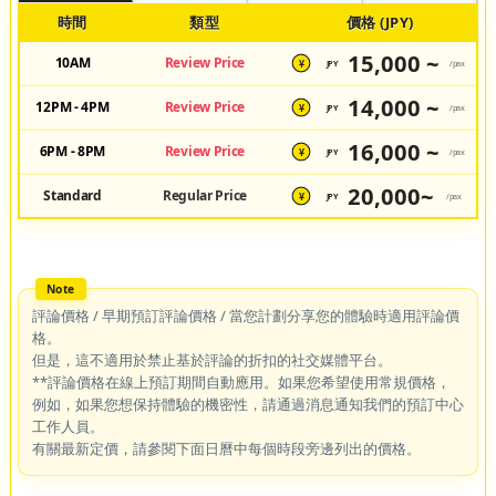
時間
類型
價格 (JPY)
15,000 ~
10AM
Review Price
JPY
/pax
¥
14,000 ~
12PM - 4PM
Review Price
JPY
/pax
¥
16,000 ~
6PM - 8PM
Review Price
JPY
/pax
¥
20,000~
Standard
Regular Price
JPY
/pax
¥
評論價格 / 早期預訂評論價格 / 當您計劃分享您的體驗時適用評論價
格。
但是，這不適用於禁止基於評論的折扣的社交媒體平台。
**評論價格在線上預訂期間自動應用。如果您希望使用常規價格，
例如，如果您想保持體驗的機密性，請通過消息通知我們的預訂中心
工作人員。
有關最新定價，請參閱下面日曆中每個時段旁邊列出的價格。