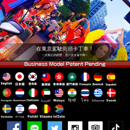
公司
預訂
更換店鋪
東京 品川 #1
東京 秋葉原 #1
東京 秋葉原 #2
東京 澀谷
東京 澀谷分店
東京灣
在東京駕駛街頭卡丁車！
東京 淺草
大阪
一次難忘的經歷，且一次永遠不夠！
沖繩