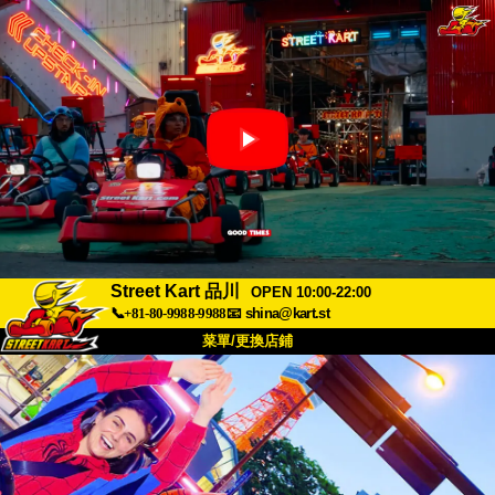
Street Kart 品川
OPEN 10:00-22:00
📞+81-80-9988-9988
📧
shina@kart.st
菜單/更換店鋪
首頁
關於我們
規格
價格
交通資訊
顧客評價
常見問題