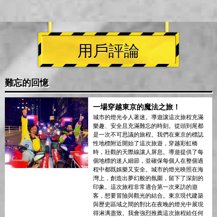
用戶評論
難忘的回憶
一場穿越東京的魔法之旅！
城市的燈光令人著迷。導遊讓這次旅程充滿
樂趣、安全且充滿難忘的時刻。從頭到尾都
是一次不可思議的旅程。我們在東京的標誌
性地標附近開始了這次旅遊，穿越彩虹橋
時，壯觀的天際線讓人屏息。導遊提供了每
個地標的迷人細節，並確保每個人在整個過
程中都既娛樂又安全。城市的燈光映照在海
灣上，創造出夢幻般的氛圍，留下了深刻的
印象。這次旅程非常適合第一次來訪的遊
客，想要冒險與觀光的結合。東京現代建築
與歷史區域之間的對比在夜晚的燈光中展現
得淋漓盡致。我會強烈推薦這次旅程給任何