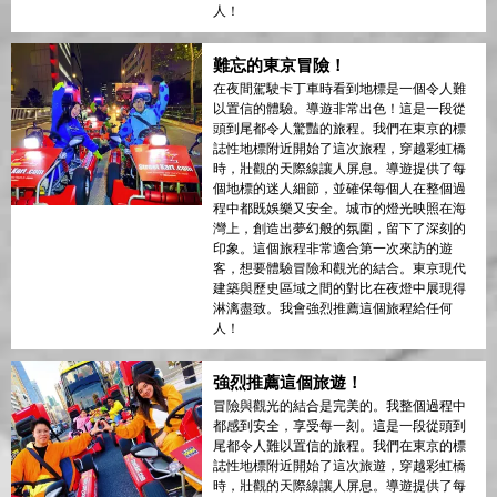
人！
難忘的東京冒險！
在夜間駕駛卡丁車時看到地標是一個令人難
以置信的體驗。導遊非常出色！這是一段從
頭到尾都令人驚豔的旅程。我們在東京的標
誌性地標附近開始了這次旅程，穿越彩虹橋
時，壯觀的天際線讓人屏息。導遊提供了每
個地標的迷人細節，並確保每個人在整個過
程中都既娛樂又安全。城市的燈光映照在海
灣上，創造出夢幻般的氛圍，留下了深刻的
印象。這個旅程非常適合第一次來訪的遊
客，想要體驗冒險和觀光的結合。東京現代
建築與歷史區域之間的對比在夜燈中展現得
淋漓盡致。我會強烈推薦這個旅程給任何
人！
強烈推薦這個旅遊！
冒險與觀光的結合是完美的。我整個過程中
都感到安全，享受每一刻。這是一段從頭到
尾都令人難以置信的旅程。我們在東京的標
誌性地標附近開始了這次旅遊，穿越彩虹橋
時，壯觀的天際線讓人屏息。導遊提供了每