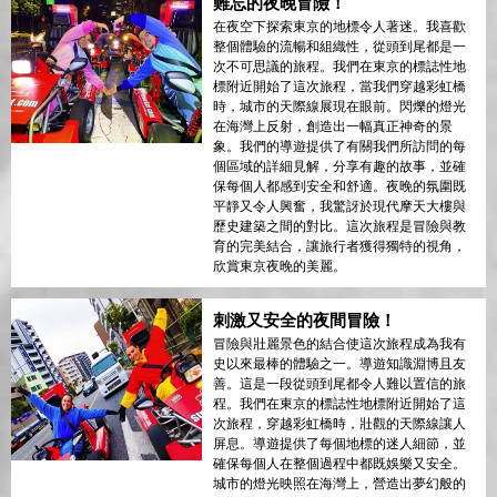
難忘的夜晚冒險！
在夜空下探索東京的地標令人著迷。我喜歡
整個體驗的流暢和組織性，從頭到尾都是一
次不可思議的旅程。我們在東京的標誌性地
標附近開始了這次旅程，當我們穿越彩虹橋
時，城市的天際線展現在眼前。閃爍的燈光
在海灣上反射，創造出一幅真正神奇的景
象。我們的導遊提供了有關我們所訪問的每
個區域的詳細見解，分享有趣的故事，並確
保每個人都感到安全和舒適。夜晚的氛圍既
平靜又令人興奮，我驚訝於現代摩天大樓與
歷史建築之間的對比。這次旅程是冒險與教
育的完美結合，讓旅行者獲得獨特的視角，
欣賞東京夜晚的美麗。
刺激又安全的夜間冒險！
冒險與壯麗景色的結合使這次旅程成為我有
史以來最棒的體驗之一。導遊知識淵博且友
善。這是一段從頭到尾都令人難以置信的旅
程。我們在東京的標誌性地標附近開始了這
次旅程，穿越彩虹橋時，壯觀的天際線讓人
屏息。導遊提供了每個地標的迷人細節，並
確保每個人在整個過程中都既娛樂又安全。
城市的燈光映照在海灣上，營造出夢幻般的