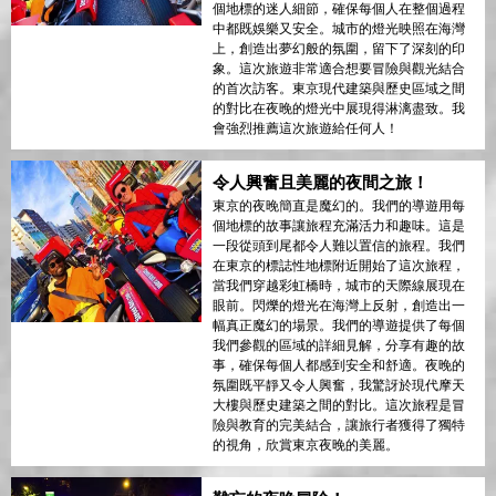
個地標的迷人細節，確保每個人在整個過程
中都既娛樂又安全。城市的燈光映照在海灣
上，創造出夢幻般的氛圍，留下了深刻的印
象。這次旅遊非常適合想要冒險與觀光結合
的首次訪客。東京現代建築與歷史區域之間
的對比在夜晚的燈光中展現得淋漓盡致。我
會強烈推薦這次旅遊給任何人！
令人興奮且美麗的夜間之旅！
東京的夜晚簡直是魔幻的。我們的導遊用每
個地標的故事讓旅程充滿活力和趣味。這是
一段從頭到尾都令人難以置信的旅程。我們
在東京的標誌性地標附近開始了這次旅程，
當我們穿越彩虹橋時，城市的天際線展現在
眼前。閃爍的燈光在海灣上反射，創造出一
幅真正魔幻的場景。我們的導遊提供了每個
我們參觀的區域的詳細見解，分享有趣的故
事，確保每個人都感到安全和舒適。夜晚的
氛圍既平靜又令人興奮，我驚訝於現代摩天
大樓與歷史建築之間的對比。這次旅程是冒
險與教育的完美結合，讓旅行者獲得了獨特
的視角，欣賞東京夜晚的美麗。