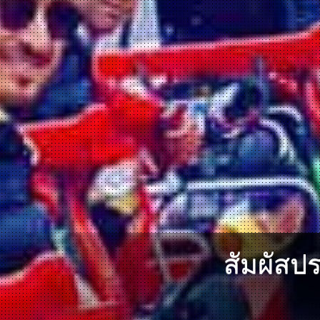
สัมผัสป