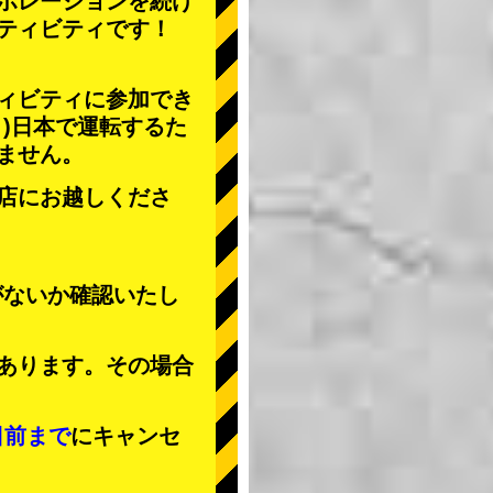
ボレーションを続け
ティビティ
です！
ィビティに参加でき
」
)日本で運転するた
ません。
店にお越しくださ
がないか確認いたし
あります。その場合
日前まで
にキャンセ