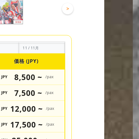
>
11 / 11月
価格 (JPY)
8,500 ~
JPY
/pax
7,500 ~
JPY
/pax
12,000 ~
JPY
/pax
17,500 ~
JPY
/pax