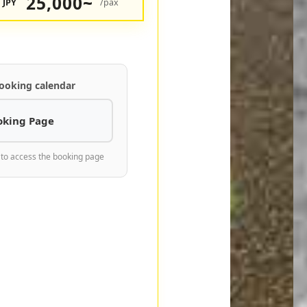
25,000~
JPY
/pax
ooking calendar
oking Page
 to access the booking page