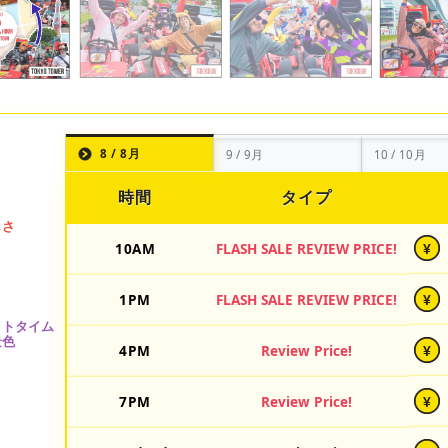
8 / 8月
9 / 9月
10 / 10月
時間
タイプ
10AM
FLASH SALE REVIEW PRICE!
¥
1PM
FLASH SALE REVIEW PRICE!
¥
4PM
Review Price!
¥
7PM
Review Price!
¥