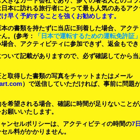
も大きなカート会社であり、
多くの著名人
とのコラ
は日本に訪れる旅行者にとって
最も人気のあるアク
だけ早く予約することを強くお勧めします。
原本の書類を持たずに当店に到着した場合、アクテ
せん。
(参考：
「日本で運転するための運転免許証
い場合、アクティビティに参加できず、返金もでき
について記載がありますので、必ず確認してから当
証と取得した書類の写真をチャットまたはメール
art.com
）で送信していただければ、事前に問題
約を希望される場合、確認に時間が足りないことが
をお願いいたします。
Tのキャンセルポリシーは、アクティビティの時間の
7
ンセル料がかかりません。