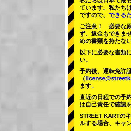
私たちは日本で最
ています。私たち
ですので、
できる
ご注意！ 必要な
ず、返金もできま
めの書類を持たな
以下に必要な書類
い。
予約後、運転免許
（
license@streetk
ます。
直近の日程での予
は自己責任で確認
STREET KAR
ルする場合、キャ