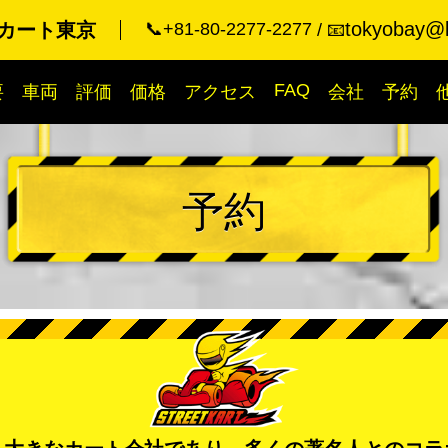
tokyobay@k
カート東京
📞+81-80-2277-2277
📧
FAQ
要
車両
評価
価格
アクセス
会社
予約
予約