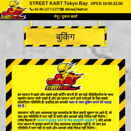
STREET KART Tokyo Bay
OPEN 10:00-22:00
📞+81-80-2277-2277
📧
shina@kart.st
मेनू / दुकान बदलें
TOP
बुकिंग
हमारे बारे में
विशेषताएँ
कीमत
पहुंच
वॉयस
FAQ
कंपनी
बुकिंग
शाखा बदलें
टोक्यो शिनागावा #1
टोक्यो अकीहबारा#1
टोक्यो अकीहबारा#2
टोक्यो शिबुया
हम जापान में
पहले
और
सबसे बड़ी कर्टिंग कंपनी
हैं! हम
कई सेलिब्रिटीज
के साथ
टोक्यो शिबुया एनेक्स
टोक्यो बे
सहयोग करना जारी रखते हैं और हम जापान आने वाले पर्यटकों के लिए
सबसे
लोकप्रिय गतिविधि
हैं! इसलिए हम आपको
जल्द से जल्द बुकिंग करने की सलाह
देते हैं।
टोक्यो असाकुसा
ओसाका
सावधान! यदि आप आवश्यक मूल दस्तावेज़ के बिना हमारी दुकान पर आते हैं, तो
आप इस गतिविधि में भाग नहीं ले पाएंगे और आपको कोई रिफंड नहीं मिलेगा।
ओकिनावा
(नीचे विवरण में
“जापान में ड्राइव करने के लिए ड्राइविंग लाइसेंस”
) यदि आपके
पास जापान में ड्राइव करने के लिए आवश्यक दस्तावेज़ नहीं हैं, तो आप इस
गतिविधि में भाग नहीं ले पाएंगे और आपको कोई रिफंड नहीं मिलेगा।