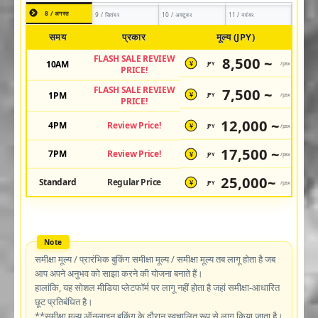
8 / अगस्त
9 / सितंबर
10 / अक्टूबर
11 / नवंबर
समय
प्रकार
मूल्य (JPY)
FLASH SALE REVIEW
8,500 ~
10AM
JPY
/pax
¥
PRICE!
FLASH SALE REVIEW
7,500 ~
1PM
JPY
/pax
¥
PRICE!
12,000 ~
4PM
Review Price!
JPY
/pax
¥
17,500 ~
7PM
Review Price!
JPY
/pax
¥
25,000~
Standard
Regular Price
JPY
/pax
¥
समीक्षा मूल्य / प्रारंभिक बुकिंग समीक्षा मूल्य / समीक्षा मूल्य तब लागू होता है जब
आप अपने अनुभव को साझा करने की योजना बनाते हैं।
हालांकि, यह सोशल मीडिया प्लेटफॉर्म पर लागू नहीं होता है जहां समीक्षा-आधारित
छूट प्रतिबंधित है।
**समीक्षा मूल्य ऑनलाइन बुकिंग के दौरान स्वचालित रूप से लागू किया जाता है।