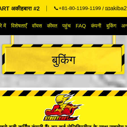
akiba2
RT अकीहबारा #2
📞+81-80-1199-1199
📧
े में
विशेषताएँ
वॉयस
कीमत
पहुंच
FAQ
कंपनी
बुकिंग
अन्
बुकिंग