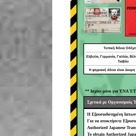
Τοπική Άδεια Οδήγ
Ελβετία, Γερμανία, Γαλλία, Βέλ
Ταϊβάν
Η ψηφιακή άδεια είναι άκυρη
** Ισχύει μόνο για ΈΝΑ ΈΤ
Σχετικά με Οργανισμούς 
Η Εξουσιοδοτημένη Ιαπων
Για να αποκτήσετε Εξουσ
Authorized Japanese Trans
To obtain Authorized Japa