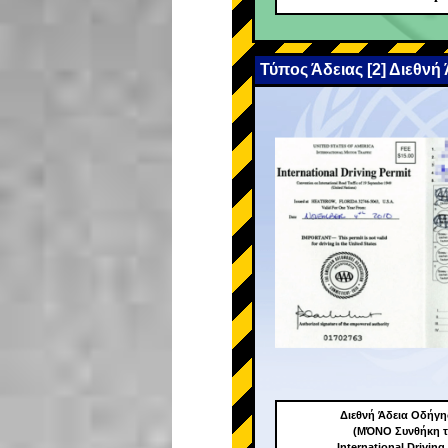
Τύπος Άδειας [2] Διεθνή
Διεθνή Άδεια Οδήγ
(ΜΌΝΟ Συνθήκη τ
International Driving