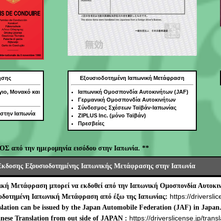
ησης
Εξουσιοδοτημένη Ιαπωνική Μετάφραση
γιο, Μονακό και
Ιαπωνική Ομοσπονδία Αυτοκινήτων (JAF)
Γερμανική Ομοσπονδία Αυτοκινήτων
Σύνδεσμος Σχέσεων Ταϊβάν-Ιαπωνίας
 στην Ιαπωνία
ZIPLUS Inc. (μόνο Ταϊβάν)
Πρεσβείες
ΟΣ από την ημερομηνία εισόδου στην Ιαπωνία. **
Έκδοσης Εξουσιοδοτημένης Ιαπωνικής Μετάφρασης στην Ιαπωνία
ική Μετάφραση μπορεί να εκδοθεί από την Ιαπωνική Ομοσπονδία Αυτοκιν
https://driverslic
ιοδοτημένη Ιαπωνική Μετάφραση από έξω της Ιαπωνίας:
lation can be issued by the Japan Automobile Federation (JAF) in Japan
https://driverslicense.jp/transl
nese Translation from out side of JAPAN :