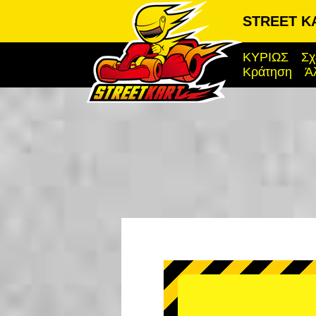
STREET KA
ΚΥΡΙΩΣ
Σχ
Κράτηση
Ά