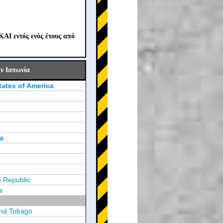
ΚΑΙ εντός ενός έτους από
ν Ιαπωνία
tates of America
a
 Republic
a
and Tobago
a