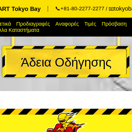
tokyob
RT Tokyo Bay
📞+81-80-2277-2277
📧
ετικά
Προδιαγραφές
Αναφορές
Τιμές
Πρόσβαση
λλα Καταστήματα
Άδεια Οδήγησης