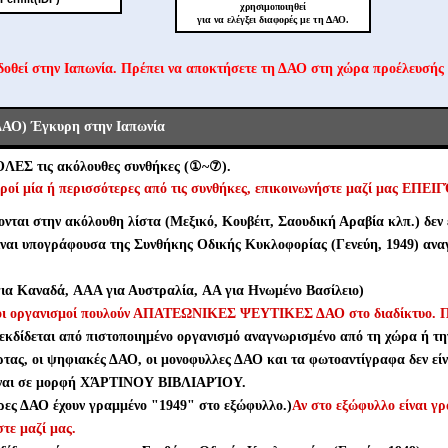
χρησιμοποιηθεί
για να ελέγξει διαφορές με τη ΔΑΟ.
δοθεί στην Ιαπωνία. Πρέπει να αποκτήσετε τη ΔΑΟ στη χώρα προέλευσής
ΔΑΟ) Έγκυρη στην Ιαπωνία
ΌΛΕΣ τις ακόλουθες συνθήκες (①~⑦).
ροί μία ή περισσότερες από τις συνθήκες, επικοινωνήστε μαζί μας ΕΠΕ
νται στην ακόλουθη λίστα (Μεξικό, Κουβέιτ, Σαουδική Αραβία κλπ.) δεν ε
ίναι υπογράφουσα της Συνθήκης Οδικής Κυκλοφορίας (Γενεύη, 1949) ανα
α Καναδά, AAA για Αυστραλία, AA για Ηνωμένο Βασίλειο)
νοι οργανισμοί πουλούν ΑΠΑΤΕΩΝΙΚΕΣ ΨΕΥΤΙΚΕΣ ΔΑΟ στο διαδίκτυο. Π
εκδίδεται από πιστοποιημένο οργανισμό αναγνωρισμένο από τη χώρα ή τη
τας, οι ψηφιακές ΔΑΟ, οι μονοφυλλες ΔΑΟ και τα φωτοαντίγραφα δεν είν
ίναι σε μορφή ΧΆΡΤΙΝΟΥ ΒΙΒΛΙΑΡΊΟΥ.
ρες ΔΑΟ έχουν γραμμένο "1949" στο εξώφυλλο.)
Αν στο εξώφυλλο είναι γ
τε μαζί μας.