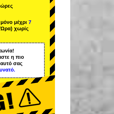
 ώρες
 μόνο μέχρι
7
 Ώρα) χωρίς
πωνία!
αστε η
πιο
 αυτό σας
υνατό.