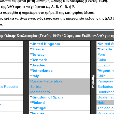
δίδεται σύμφωνα με τη Συνθήκη Οδικής Κυκλοφορίας (Γενεύη, 1949).
της ΔΑΟ πρέπει να γράφεται ως A, B, C, D, ή E.
ι σφραγίδα ή σημείωμα στο τμήμα B της κατηγορίας άδειας.
 πρέπει να είναι εντός ενός έτους από την ημερομηνία έκδοσης της ΔΑΟ 
α.
ς Οδικής Κυκλοφορίας (Γενεύη, 1949) / Χώρες που Εκδίδουν ΔΑΟ για τη
*
United Kingdom
*
United S
*
Greece
*
Canada
*
Norway
Peru
*
Denmark
Cuba
*
Sweden
Ecuador
*
Netherlands
*
Argentin
*
Italy
Chile
America
Russian Federation
Paraguay
ic Republic
Serbia
Barbados
Montenegro
Dominican
*
Kingdom of Spain
Guatemal
*
Finland
Haiti
c
*
Portugal
Trinidad 
*
Austria
Venezuel