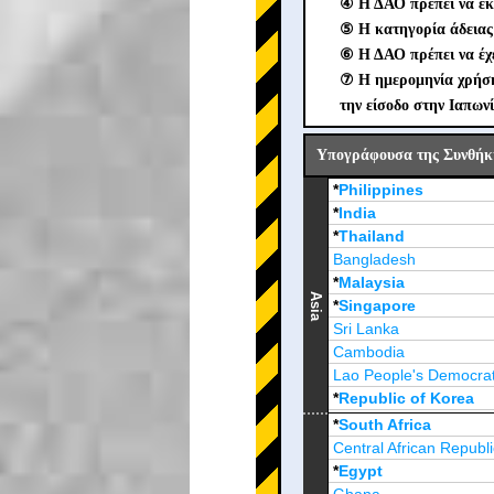
④ Η ΔΑΟ πρέπει να εκ
⑤ Η κατηγορία άδειας 
⑥ Η ΔΑΟ πρέπει να έχε
⑦ Η ημερομηνία χρήσης
την είσοδο στην Ιαπωνί
Υπογράφουσα της Συνθήκη
*
Philippines
*
India
*
Thailand
Bangladesh
*
Malaysia
Asia
*
Singapore
Sri Lanka
Cambodia
Lao People's Democrat
*
Republic of Korea
Brunei Darussalam
*
South Africa
Central African Republi
*
Egypt