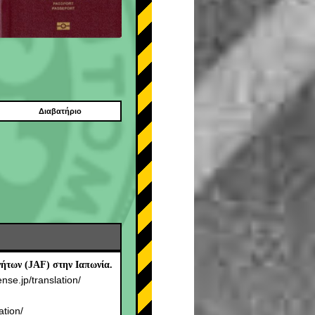
Διαβατήριο
ήτων (JAF) στην Ιαπωνία.
ense.jp/translation/
.
ation/