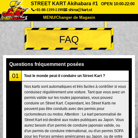
STREET KART Akihabara #1
OPEN 10:00-22:00
📞+81-80-1199-1199
📧
shina@kart.st
MENU/Changer de Magasin
ACCUEIL
FAQ
À Propos
Caractéristiques
Tarifs
Accès
Avis
FAQ
Entreprise
Réservation
Questions fréquemment posées
Changer de Magasin
01
Tout le monde peut-il conduire un Street Kart ?
Tokyo Shinagawa
Tokyo Akihabara#1
Nos karts sont automatiques et très faciles à contrôler si vous
conduisez régulièrement une voiture. Tant que vous avez un
Tokyo Akihabara#2
Tokyo Shibuya
permis valide sur les routes japonaises, vous pouvez
Tokyo Shibuya Annexe
Baie de Tokyo
conduire un Street Kart. Cependant, les Street Karts ne
peuvent pas être conduits avec des permis pour
Tokyo Asakusa
Osaka
cyclomoteurs ou motos. Attention : Le kart personnalisé de
Street Kart est destiné aux routes publiques au Japon. Vous
Okinawa
aurez besoin d'un permis de conduire japonais valide, ou
d'un permis de conduire international, ou d'un permis SOFA
pour les Forces armées américaines au Japon, ou de votre