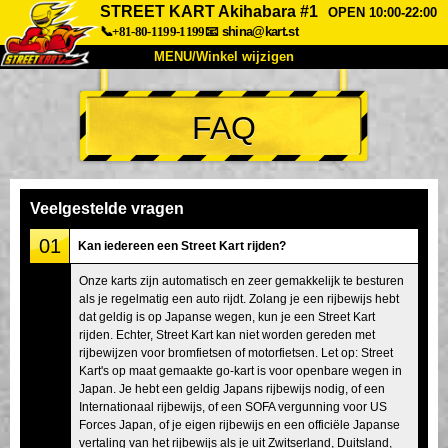
STREET KART Akihabara #1
OPEN 10:00-22:00
📞+81-80-1199-1199
📧
shina@kart.st
MENU/Winkel wijzigen
TOP
FAQ
Over
Specificaties
Prijzen
Toegang
Ervaringen
FAQ
Bedrijf
Boekingen
Veelgestelde vragen
Winkel wijzigen
01
Kan iedereen een Street Kart rijden?
Tokyo Shinagawa
Tokyo Akihabara#1
Onze karts zijn automatisch en zeer gemakkelijk te besturen
als je regelmatig een auto rijdt. Zolang je een rijbewijs hebt
Tokyo Akihabara#2
Tokyo Shibuya
dat geldig is op Japanse wegen, kun je een Street Kart
Tokyo Shibuya Annex
Tokyo Bay
rijden. Echter, Street Kart kan niet worden gereden met
rijbewijzen voor bromfietsen of motorfietsen. Let op: Street
Tokyo Asakusa
Osaka
Kart's op maat gemaakte go-kart is voor openbare wegen in
Japan. Je hebt een geldig Japans rijbewijs nodig, of een
Okinawa
Internationaal rijbewijs, of een SOFA vergunning voor US
Forces Japan, of je eigen rijbewijs en een officiële Japanse
vertaling van het rijbewijs als je uit Zwitserland, Duitsland,